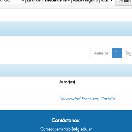
En orden
Autor/registro
Anterior
1
Sig
Autor(es)
Universidad Francisco, Gavidia
Contáctanos:
Correo:
servirbib@ufg.edu.sv