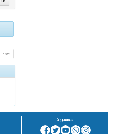
uiente
Síguenos: