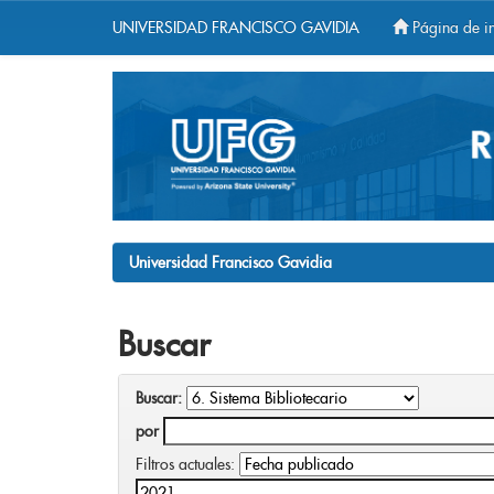
UNIVERSIDAD FRANCISCO GAVIDIA
Página de in
Skip
navigation
Universidad Francisco Gavidia
Buscar
Buscar:
por
Filtros actuales: