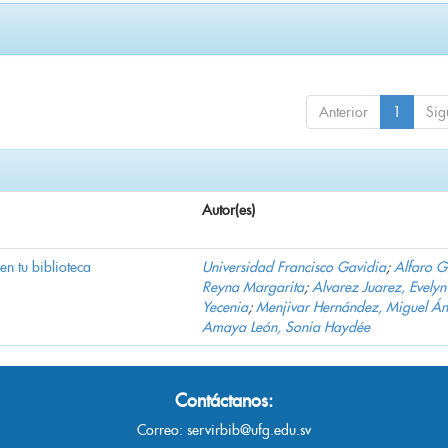
Anterior
1
Sig
Autor(es)
 en tu biblioteca
Universidad Francisco Gavidia
;
Alfaro 
Reyna Margarita
;
Alvarez Juarez, Evelyn
Yecenia
;
Menjivar Hernández, Miguel Án
Amaya León, Sonia Haydée
Contáctanos:
Correo:
servirbib@ufg.edu.sv