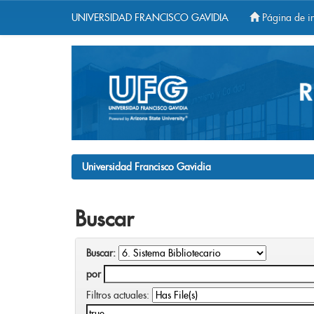
UNIVERSIDAD FRANCISCO GAVIDIA
Página de in
Skip
navigation
Universidad Francisco Gavidia
Buscar
Buscar:
por
Filtros actuales: