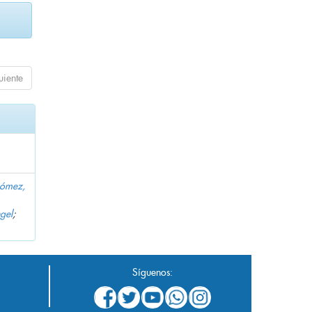
uiente
Gómez,
gel
;
Síguenos: