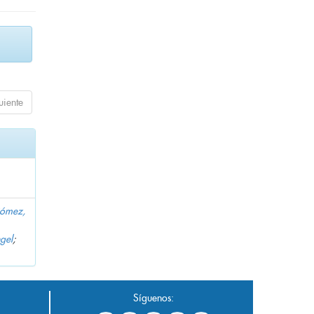
uiente
Gómez,
gel
;
Síguenos: