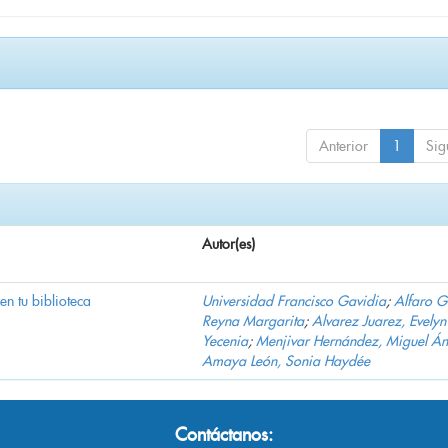
Anterior
1
Sig
Autor(es)
 en tu biblioteca
Universidad Francisco Gavidia
;
Alfaro 
Reyna Margarita
;
Alvarez Juarez, Evelyn
Yecenia
;
Menjivar Hernández, Miguel Án
Amaya León, Sonia Haydée
Contáctanos: