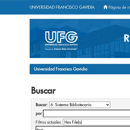
UNIVERSIDAD FRANCISCO GAVIDIA
Página de in
Skip
navigation
Universidad Francisco Gavidia
Buscar
Buscar:
por
Filtros actuales: