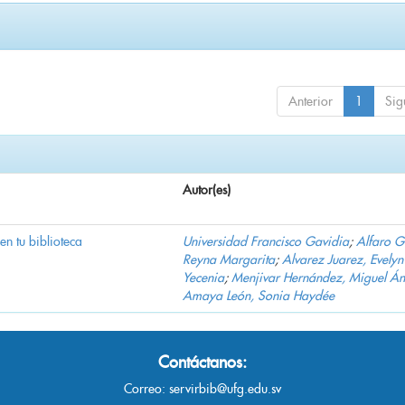
Anterior
1
Sig
Autor(es)
 en tu biblioteca
Universidad Francisco Gavidia
;
Alfaro 
Reyna Margarita
;
Alvarez Juarez, Evelyn
Yecenia
;
Menjivar Hernández, Miguel Án
Amaya León, Sonia Haydée
Contáctanos:
Correo:
servirbib@ufg.edu.sv