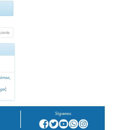
uiente
Gómez,
gel
;
Síguenos: