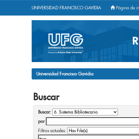
UNIVERSIDAD FRANCISCO GAVIDIA
Página de in
Skip
navigation
Universidad Francisco Gavidia
Buscar
Buscar:
por
Filtros actuales: