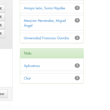
Amaya León, Sonia Haydée
1
Menjivar Hernández, Miguel
1
Ángel
Universidad Francisco Gavidia
1
Título
Aplicativos
1
Chat
1