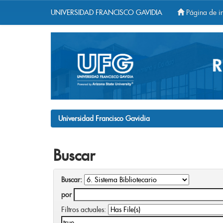
UNIVERSIDAD FRANCISCO GAVIDIA
Página de in
Skip
navigation
Universidad Francisco Gavidia
Buscar
Buscar:
por
Filtros actuales: