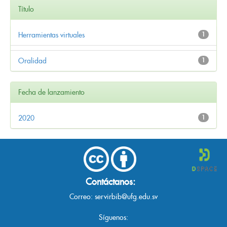
Título
Herramientas virtuales
1
Oralidad
1
Fecha de lanzamiento
2020
1
Contáctanos:
Correo:
servirbib@ufg.edu.sv
Síguenos: