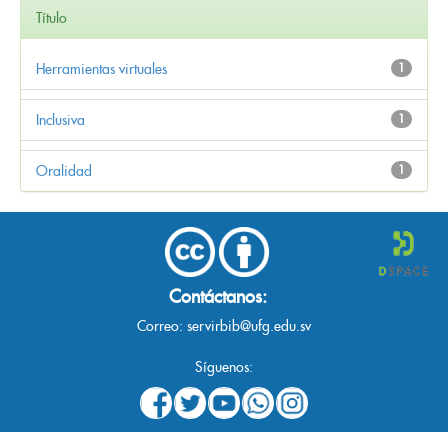
Título
Herramientas virtuales
1
Inclusiva
1
Oralidad
1
Contáctanos:
Correo:
servirbib@ufg.edu.sv
Síguenos: