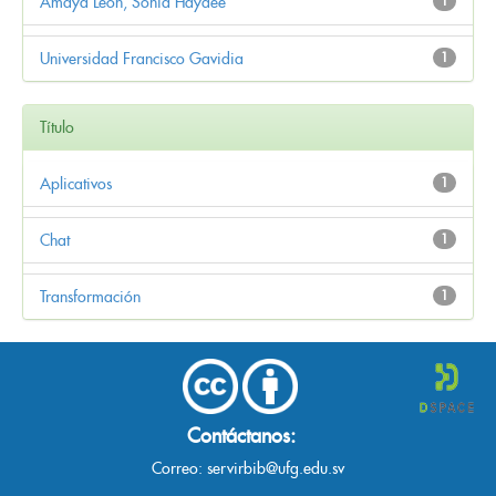
Amaya León, Sonia Haydée
1
Universidad Francisco Gavidia
1
Título
Aplicativos
1
Chat
1
Transformación
1
Contáctanos:
Correo:
servirbib@ufg.edu.sv