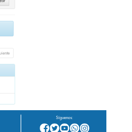
uiente
Síguenos: