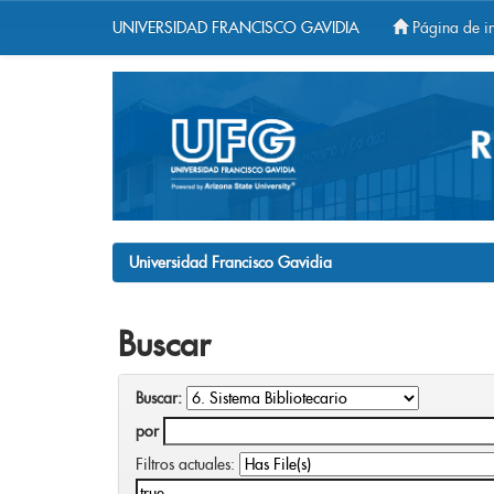
UNIVERSIDAD FRANCISCO GAVIDIA
Página de in
Skip
navigation
Universidad Francisco Gavidia
Buscar
Buscar:
por
Filtros actuales: