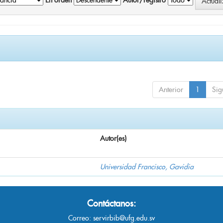
En orden
Autor/registro
Anterior
1
Sig
Autor(es)
Universidad Francisco, Gavidia
Contáctanos:
Correo:
servirbib@ufg.edu.sv