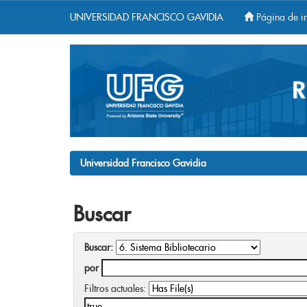
UNIVERSIDAD FRANCISCO GAVIDIA
Página de in
Skip
navigation
Universidad Francisco Gavidia
Buscar
Buscar:
por
Filtros actuales: