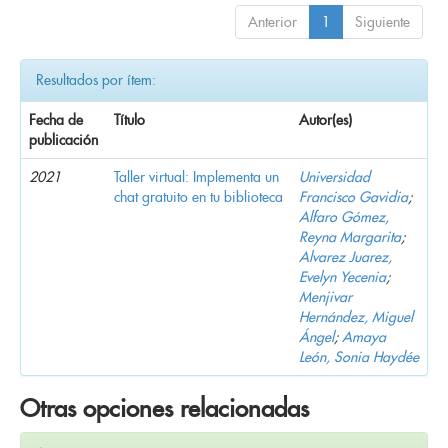
Anterior
1
Siguiente
Resultados por ítem:
Fecha de
Título
Autor(es)
publicación
2021
Taller virtual: Implementa un
Universidad
chat gratuito en tu biblioteca
Francisco Gavidia
;
Alfaro Gómez,
Reyna Margarita
;
Alvarez Juarez,
Evelyn Yecenia
;
Menjivar
Hernández, Miguel
Ángel
;
Amaya
León, Sonia Haydée
Otras opciones relacionadas