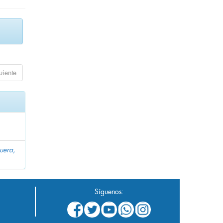
uiente
uera,
Síguenos: