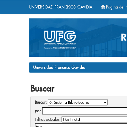
UNIVERSIDAD FRANCISCO GAVIDIA
Página de in
Skip
navigation
Universidad Francisco Gavidia
Buscar
Buscar:
por
Filtros actuales: