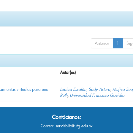
Anterior
1
Sig
Autor(es)
ramientas virtuales para una
Loaiza Escalón, Sady Arturo
;
Mujica Seq
Ruth
;
Universidad Francisco Gavidia
Contáctanos:
Correo:
servirbib@ufg.edu.sv