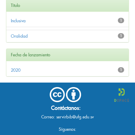
Título
Inclusiva
1
Oralidad
1
Fecha de lanzamiento
2020
1
Contáctanos:
Correo:
servirbib@ufg.edu.sv
Síguenos: