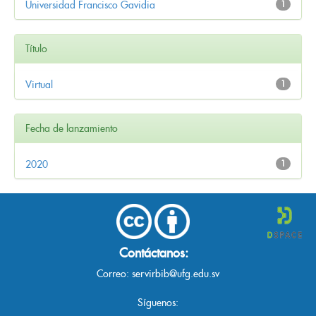
Universidad Francisco Gavidia
1
Título
Virtual
1
Fecha de lanzamiento
2020
1
Contáctanos:
Correo:
servirbib@ufg.edu.sv
Síguenos: