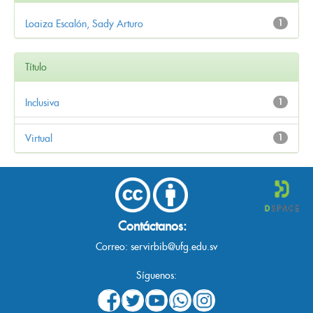
Loaiza Escalón, Sady Arturo
1
Título
Inclusiva
1
Virtual
1
Contáctanos:
Correo:
servirbib@ufg.edu.sv
Síguenos: