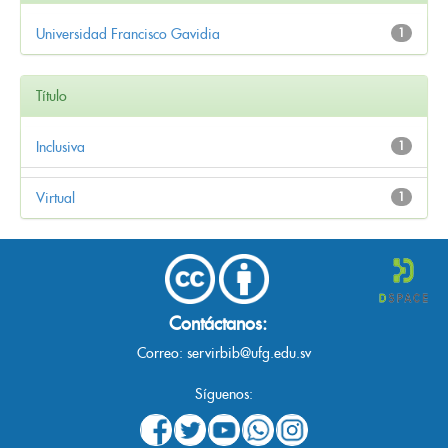
Universidad Francisco Gavidia
1
Título
Inclusiva
1
Virtual
1
Contáctanos:
Correo:
servirbib@ufg.edu.sv
Síguenos: