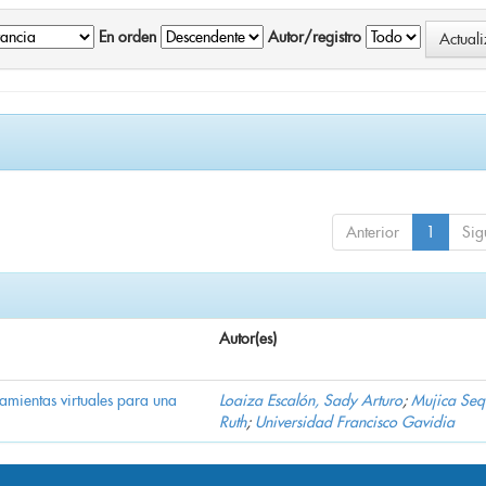
En orden
Autor/registro
Anterior
1
Sig
Autor(es)
ramientas virtuales para una
Loaiza Escalón, Sady Arturo
;
Mujica Seq
Ruth
;
Universidad Francisco Gavidia