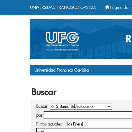
UNIVERSIDAD FRANCISCO GAVIDIA
Página de in
Skip
navigation
Universidad Francisco Gavidia
Buscar
Buscar:
por
Filtros actuales: