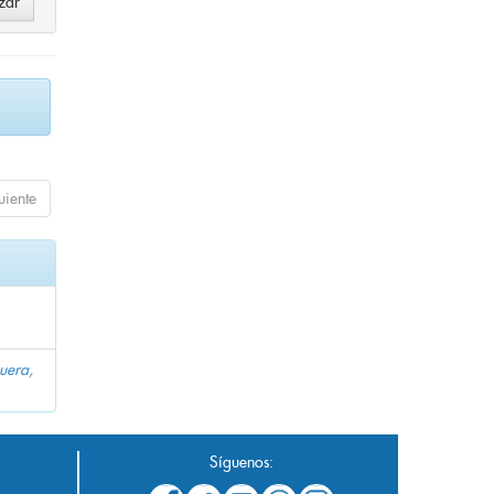
uiente
uera,
Síguenos: