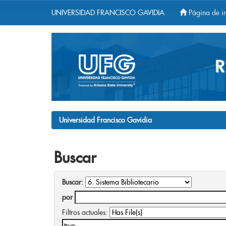
UNIVERSIDAD FRANCISCO GAVIDIA
Página de in
Skip
navigation
Universidad Francisco Gavidia
Buscar
Buscar:
por
Filtros actuales: