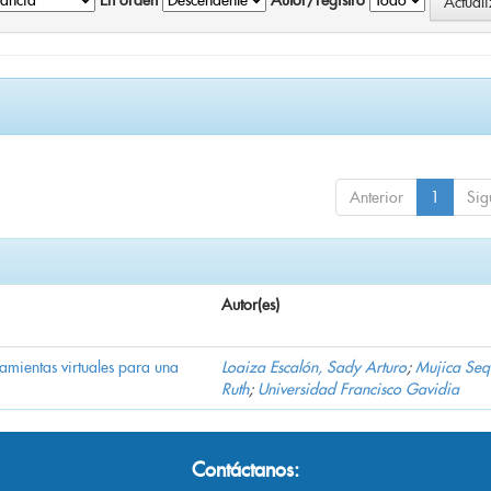
En orden
Autor/registro
Anterior
1
Sig
Autor(es)
ramientas virtuales para una
Loaiza Escalón, Sady Arturo
;
Mujica Seq
Ruth
;
Universidad Francisco Gavidia
Contáctanos: