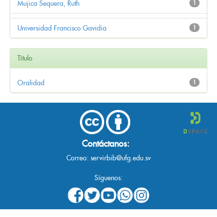
Mujica Sequera, Ruth
1
Universidad Francisco Gavidia
1
Título
Oralidad
1
Contáctanos:
Correo:
servirbib@ufg.edu.sv
Síguenos: