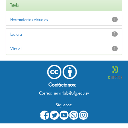
Título
Herramientas virtuales
1
Lectura
1
Virtual
1
Contáctanos:
Correo:
servirbib@ufg.edu.sv
Síguenos: