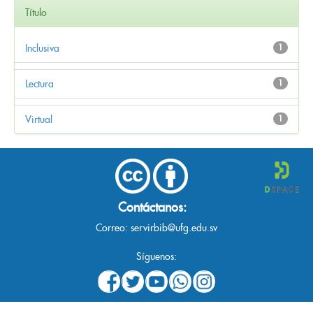
Título
Inclusiva
1
Lectura
1
Virtual
1
Contáctanos:
Correo:
servirbib@ufg.edu.sv
Síguenos: