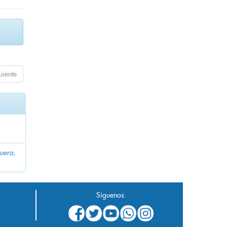
uiente
uera,
Síguenos: