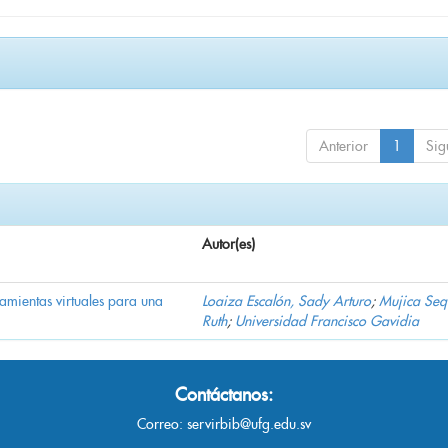
Anterior
1
Sig
Autor(es)
ramientas virtuales para una
Loaiza Escalón, Sady Arturo
;
Mujica Seq
Ruth
;
Universidad Francisco Gavidia
Contáctanos:
Correo:
servirbib@ufg.edu.sv