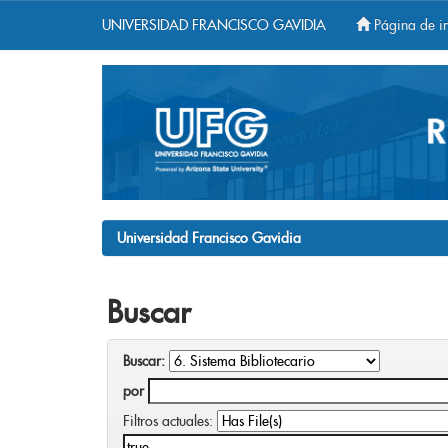
UNIVERSIDAD FRANCISCO GAVIDIA
Página de in
Skip
navigation
Universidad Francisco Gavidia
Buscar
Buscar:
por
Filtros actuales: