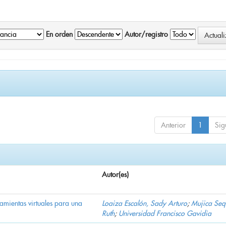
En orden
Autor/registro
Anterior
1
Sig
Autor(es)
ramientas virtuales para una
Loaiza Escalón, Sady Arturo
;
Mujica Seq
Ruth
;
Universidad Francisco Gavidia