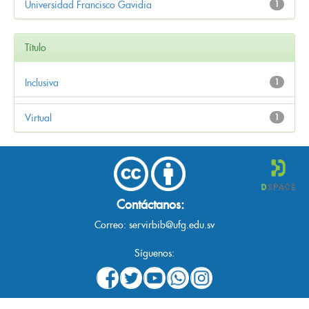
Universidad Francisco Gavidia
1
Título
Inclusiva
1
Virtual
1
Contáctanos:
Correo:
servirbib@ufg.edu.sv
Síguenos: