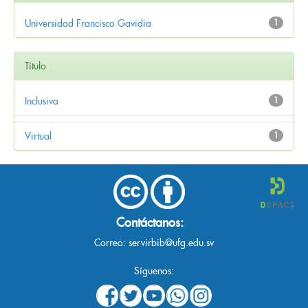
Universidad Francisco Gavidia
1
Título
Inclusiva
1
Virtual
1
Contáctanos:
Correo:
servirbib@ufg.edu.sv
Síguenos: