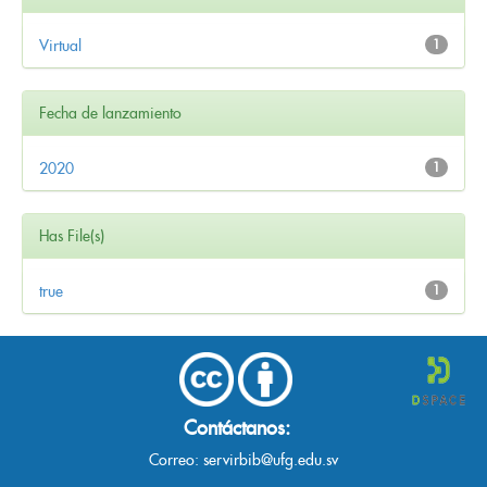
Virtual
1
Fecha de lanzamiento
2020
1
Has File(s)
true
1
Contáctanos:
Correo:
servirbib@ufg.edu.sv