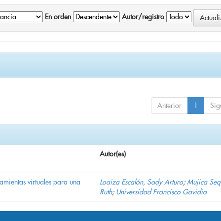
En orden
Autor/registro
Anterior
1
Sig
Autor(es)
ramientas virtuales para una
Loaiza Escalón, Sady Arturo
;
Mujica Seq
Ruth
;
Universidad Francisco Gavidia