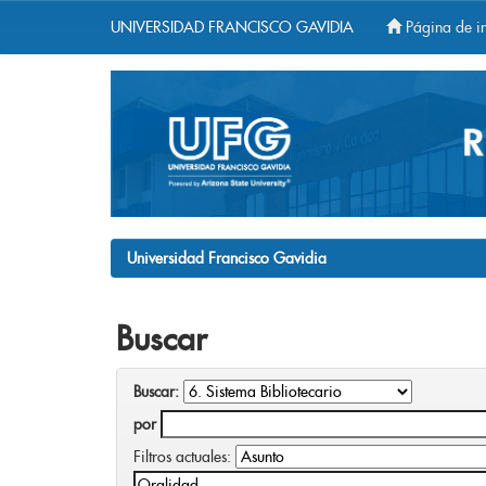
UNIVERSIDAD FRANCISCO GAVIDIA
Página de in
Skip
navigation
Universidad Francisco Gavidia
Buscar
Buscar:
por
Filtros actuales: