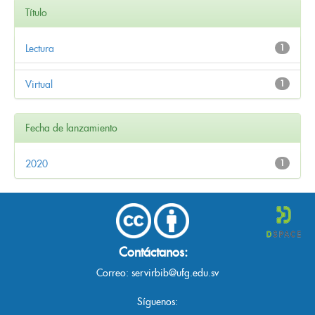
Título
Lectura
1
Virtual
1
Fecha de lanzamiento
2020
1
Contáctanos:
Correo:
servirbib@ufg.edu.sv
Síguenos: