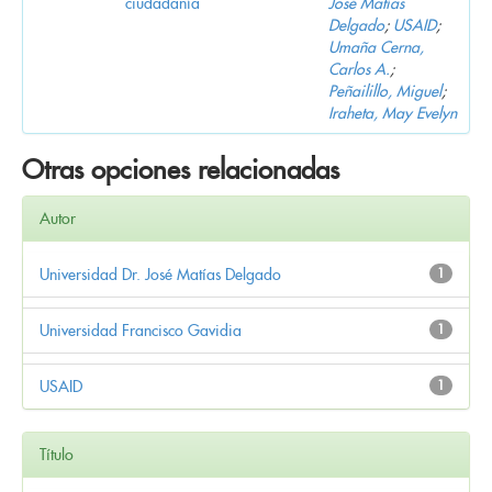
ciudadanía
José Matías
Delgado
;
USAID
;
Umaña Cerna,
Carlos A.
;
Peñailillo, Miguel
;
Iraheta, May Evelyn
Otras opciones relacionadas
Autor
Universidad Dr. José Matías Delgado
1
Universidad Francisco Gavidia
1
USAID
1
Título