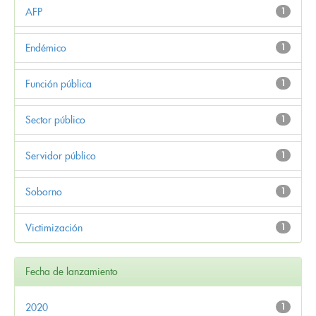
AFP
1
Endémico
1
Función pública
1
Sector público
1
Servidor público
1
Soborno
1
Victimización
1
Fecha de lanzamiento
2020
1