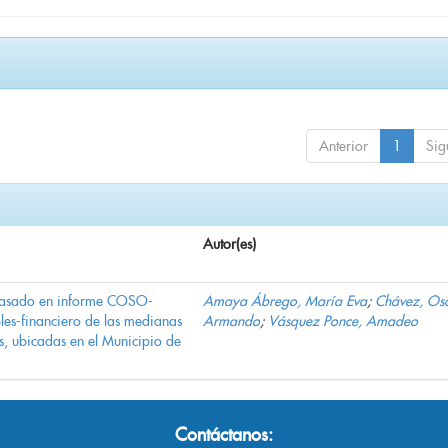
Anterior
1
Sig
Autor(es)
 basado en informe COSO-
Amaya Ábrego, María Eva
;
Chávez, Os
les-financiero de las medianas
Armando
;
Vásquez Ponce, Amadeo
as, ubicadas en el Municipio de
Contáctanos: