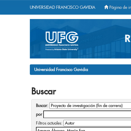
UNIVERSIDAD FRANCISCO GAVIDIA
Página de in
Skip
navigation
Universidad Francisco Gavidia
Buscar
Buscar:
por
Filtros actuales: