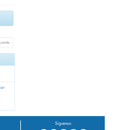
uiente
car
Síguenos: