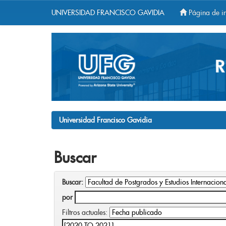
UNIVERSIDAD FRANCISCO GAVIDIA
Página de in
Skip
navigation
Universidad Francisco Gavidia
Buscar
Buscar:
por
Filtros actuales: