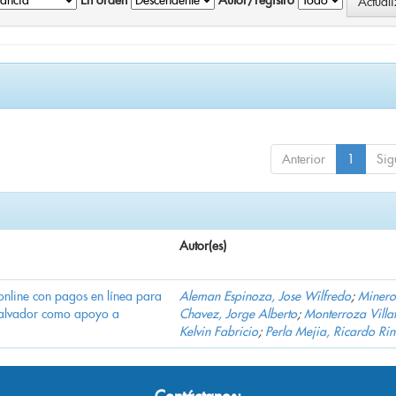
En orden
Autor/registro
Anterior
1
Sig
Autor(es)
online con pagos en línea para
Aleman Espinoza, Jose Wilfredo
;
Minero
Salvador como apoyo a
Chavez, Jorge Alberto
;
Monterroza Villa
Kelvin Fabricio
;
Perla Mejia, Ricardo Ri