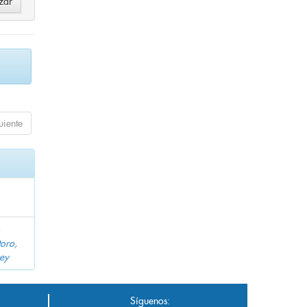
uiente
toro,
ney
Síguenos: