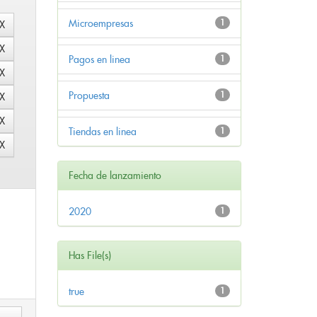
Microempresas
1
Pagos en linea
1
Propuesta
1
Tiendas en linea
1
Fecha de lanzamiento
2020
1
Has File(s)
true
1