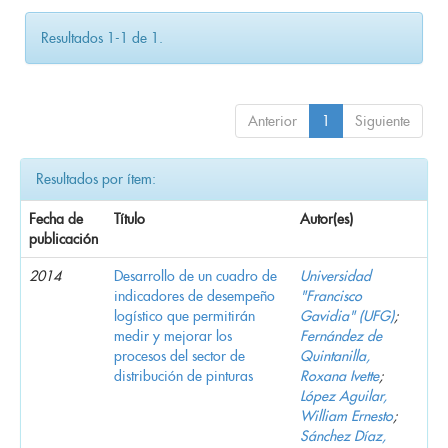
Resultados 1-1 de 1.
Anterior
1
Siguiente
Resultados por ítem:
Fecha de
Título
Autor(es)
publicación
2014
Desarrollo de un cuadro de
Universidad
indicadores de desempeño
"Francisco
logístico que permitirán
Gavidia" (UFG)
;
medir y mejorar los
Fernández de
procesos del sector de
Quintanilla,
distribución de pinturas
Roxana Ivette
;
López Aguilar,
William Ernesto
;
Sánchez Díaz,