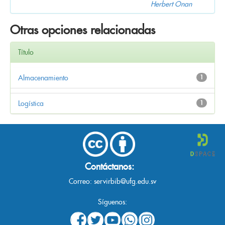
Herbert Onan
Otras opciones relacionadas
Título
Almacenamiento
1
Logística
1
Contáctanos:
Correo:
servirbib@ufg.edu.sv
Síguenos: