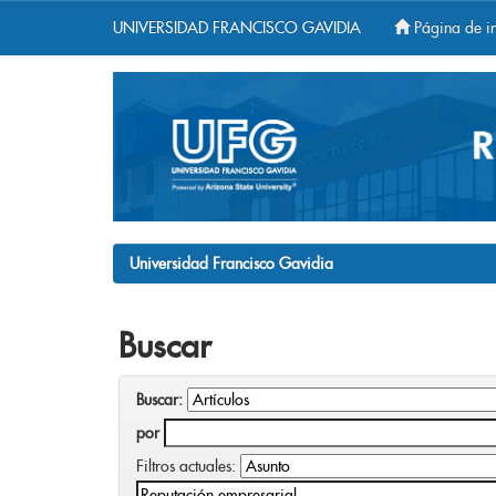
UNIVERSIDAD FRANCISCO GAVIDIA
Página de in
Skip
navigation
Universidad Francisco Gavidia
Buscar
Buscar:
por
Filtros actuales: