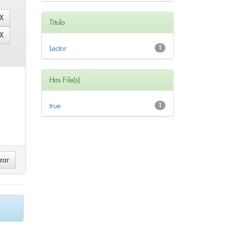
Título
Lector
1
Has File(s)
true
1