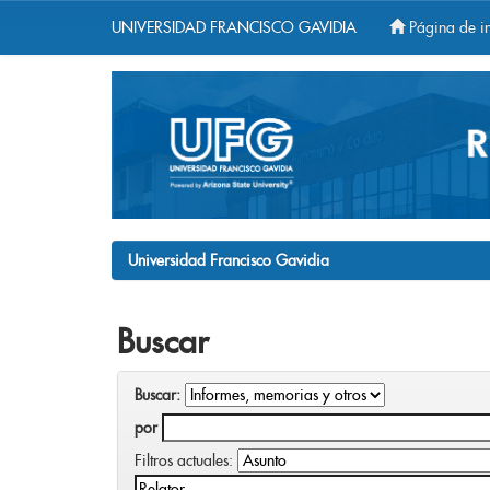
UNIVERSIDAD FRANCISCO GAVIDIA
Página de in
Skip
navigation
Universidad Francisco Gavidia
Buscar
Buscar:
por
Filtros actuales: