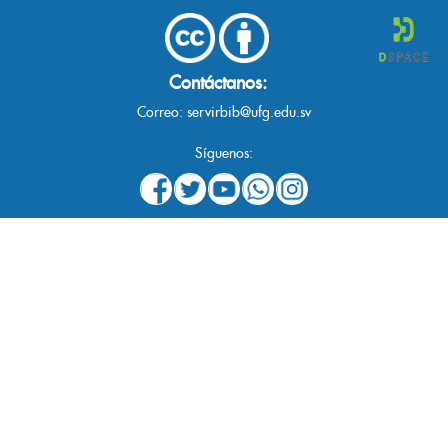
Contáctanos:
Correo:
servirbib@ufg.edu.sv
Síguenos: