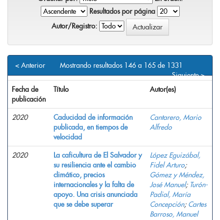
Resultados por página
Autor/Registro:
< Anterior
Mostrando resultados 146 a 165 de 1331
Siguiente >
Fecha de
Título
Autor(es)
publicación
2020
Caducidad de información
Cantarero, Mario
publicada, en tiempos de
Alfredo
velocidad
2020
La caficultura de El Salvador y
López Eguizábal,
su resiliencia ante el cambio
Fidel Arturo
;
climático, precios
Gómez y Méndez,
internacionales y la falta de
José Manuel
;
Turón-
apoyo. Una crisis anunciada
Padial, María
que se debe superar
Concepción
;
Cartes
Barroso, Manuel