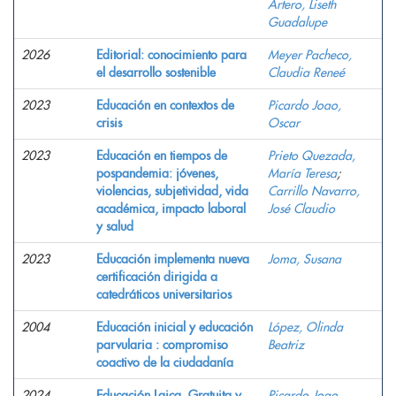
Artero, Liseth
Guadalupe
2026
Editorial: conocimiento para
Meyer Pacheco,
el desarrollo sostenible
Claudia Reneé
2023
Educación en contextos de
Picardo Joao,
crisis
Oscar
2023
Educación en tiempos de
Prieto Quezada,
pospandemia: jóvenes,
María Teresa
;
violencias, subjetividad, vida
Carrillo Navarro,
académica, impacto laboral
José Claudio
y salud
2023
Educación implementa nueva
Joma, Susana
certificación dirigida a
catedráticos universitarios
2004
Educación inicial y educación
López, Olinda
parvularia : compromiso
Beatriz
coactivo de la ciudadanía
2024
Educación Laica, Gratuita y
Picardo Joao,