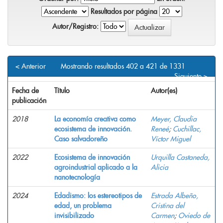
Resultados por página
Autor/Registro:
< Anterior
Mostrando resultados 402 a 421 de 1331
Siguiente >
Fecha de
Título
Autor(es)
publicación
2018
La economía creativa como
Meyer, Claudia
ecosistema de innovación.
Reneé
;
Cuchillac,
Caso salvadoreño
Víctor Miguel
2022
Ecosistema de innovación
Urquilla Castaneda,
agroindustrial aplicado a la
Alicia
nanotecnología
2024
Edadismo: los estereotipos de
Estrada Albeño,
edad, un problema
Cristina del
invisibilizado
Carmen
;
Oviedo de