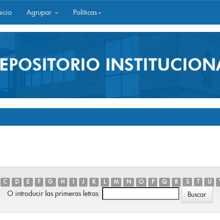
icio
Agrupar
Políticas
C
D
E
F
G
H
I
J
K
L
M
N
O
P
Q
R
S
T
U
O introducir las primeras letras: