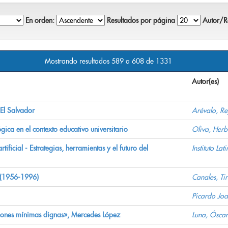
En orden:
Resultados por página
Autor/Re
Mostrando resultados 589 a 608 de 1331
Autor(es)
 El Salvador
Arévalo, Re
ica en el contexto educativo universitario
Oliva, Herb
tificial - Estrategias, herramientas y el futuro del
Instituto L
 (1956-1996)
Canales, Ti
Picardo Jo
ciones mínimas dignas», Mercedes López
Luna, Óscar