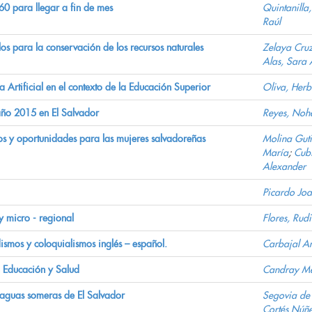
60 para llegar a fin de mes
Quintanilla,
Raúl
os para la conservación de los recursos naturales
Zelaya Cruz
Alas, Sara 
a Artificial en el contexto de la Educación Superior
Oliva, Herb
 año 2015 en El Salvador
Reyes, Noh
os y oportunidades para las mujeres salvadoreñas
Molina Guti
María
;
Cub
Alexander
Picardo Jo
y micro - regional
Flores, Rudi
ismos y coloquialismos inglés – español.
Carbajal A
n Educación y Salud
Candray Men
 aguas someras de El Salvador
Segovia de
Cortés Núñe