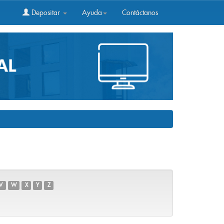
Depositar
Ayuda
Contáctanos
V
W
X
Y
Z