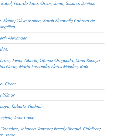
 Isabel
;
Picardo Joao, Oscar
;
Joma, Susana
;
Benítez,
, Elaine
;
Oliva Molina, Sarah Elizabeth
;
Cabrera de
Angélica
erth Alexander
el M.
érrez, Javier Alberto
;
Gómez Osegueda, Dana Kennya
ías Nerio, María Fernanda
;
Flores Méndez, Raúl
ao, Oscar
s Yilmar
maya, Roberto Vladimir
jívar, Jeser Caleb
 González, Johanna Vanessa
;
Breedy Shadid, Odalisca
;
z, Jorge