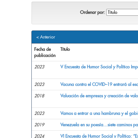
Ordenar por:
< Anterior
Fecha de
Título
publicación
2023
V Encuesta de Humor Social y Político Im
2023
Vacuna contra el COVID–19 entrará al es
2018
Valuación de empresas y creación de val
2023
Vamos a entrar a una hambruna y el gobie
2019
Venezuela en su poesía…siete caminos par
2024
VI Encuesta de Humor Social y Político: “Es