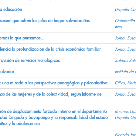
 la educación
Urquilla Ca
a sexual que sufren las jefas de hogar salvadoreñas
Quintanilla
Itzel
 Somos lo que pensamos…
Joma, Susa
idencia la profundización de la crisis económica familiar
Joma, Susa
ovisión de servicios tecnológicos
Salinas Zel
 Salvador
Instituto d
la: una mirada a las perspectivas pedagógica y psicoafectiva
Oliva, Herb
hos de las mujeres y de la colectividad, según Informe de
Joma, Susa
ación de desplazamiento forzado interno en el departamento
Recinos Gui
iudad Delgado y Soyapango y la responsabilidad del estado
Urquilla Gu
iñez y la adolescencia
a
Picardo Jo