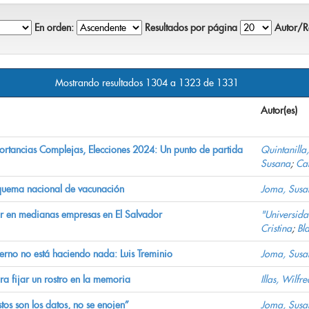
En orden:
Resultados por página
Autor/Re
Mostrando resultados 1304 a 1323 de 1331
Autor(es)
portancias Complejas, Elecciones 2024: Un punto de partida
Quintanilla,
Susana
;
Ca
quema nacional de vacunación
Joma, Susa
or en medianas empresas en El Salvador
"Universida
Cristina
;
Bl
rno no está haciendo nada: Luis Treminio
Joma, Susa
a fijar un rostro en la memoria
Illas, Wilfr
tos son los datos, no se enojen”
Joma, Susa