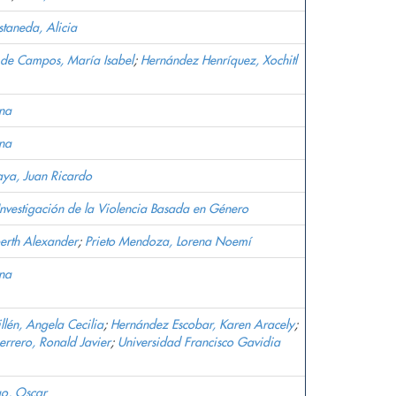
staneda, Alicia
 de Campos, María Isabel
;
Hernández Henríquez, Xochitl
na
na
aya, Juan Ricardo
e Investigación de la Violencia Basada en Género
erth Alexander
;
Prieto Mendoza, Lorena Noemí
na
llén, Angela Cecilia
;
Hernández Escobar, Karen Aracely
;
errero, Ronald Javier
;
Universidad Francisco Gavidia
ao, Oscar