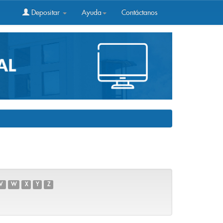
Depositar
Ayuda
Contáctanos
V
W
X
Y
Z