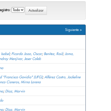
gistro:
Siguiente >
 Isabel
;
Picardo Joao, Oscar
;
Benítez, Raúl
;
Joma,
ndray Menjívar, Jeser Caleb
na
d "Francisco Gavidia" (UFG)
;
Alférez Castro, Jackeline
anco Cisneros, Mirna Lorena
na
;
Díaz, Marvin
edo
na
;
Díaz, Marvin