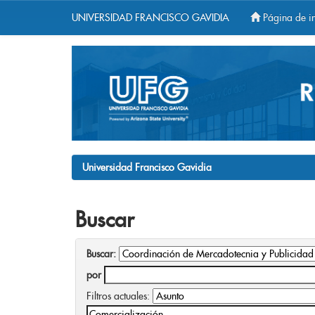
UNIVERSIDAD FRANCISCO GAVIDIA
Página de in
Skip
navigation
Universidad Francisco Gavidia
Buscar
Buscar:
por
Filtros actuales: