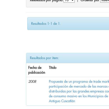
Resultados por página
|
Ordenar por
Resultados 1-1 de 1.
Resultados por ítem:
Fecha de
Título
publicación
2008
Propuesta de un programa de trade mark
participación de mercado de las marcas 
distribuidas por las grandes empresas c
de consumo masivo en los Municipios de 
Antiguo Cuscatlán