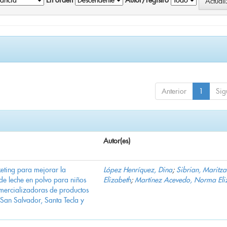
En orden
Autor/registro
Anterior
1
Sig
Autor(es)
eting para mejorar la
López Henríquez, Dina
;
Sibrian, Maritza
de leche en polvo para niños
Elizabeth
;
Martínez Acevedo, Norma Eli
omercializadoras de productos
San Salvador, Santa Tecla y